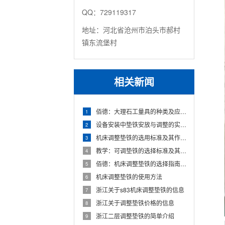
QQ：729119317
地址：河北省沧州市泊头市郝村
镇东流堡村
相关新闻
佰德：大理石工量具的种类及应用方法 原来是这么回事！！
1
设备安装中垫铁安放与调整的实用经验与技巧
2
机床调整垫铁的选用标准及其作业方法详细指南
3
教学：可调垫铁的选择标准及其正确使用方法 小白该该需要怎么做？
4
佰德：机床调整垫铁的选择指南及其正确使用方法 怎么说的
5
机床调整垫铁的使用方法
6
浙江关于s83机床调整垫铁的信息
7
浙江关于调整垫铁价格的信息
8
浙江二层调整垫铁的简单介绍
9