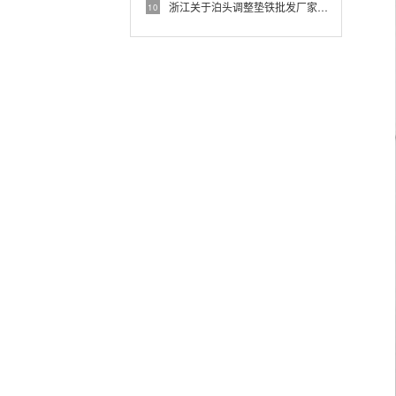
浙江关于泊头调整垫铁批发厂家的信息
10