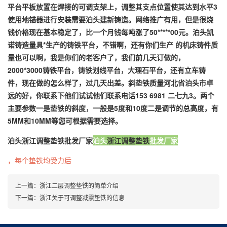
平台平板放置在焊接的可调支架上，调整其支点位置使其达到水平3
使用地锚器进行安装需要泊头建新铸造。网络推广有用，但是很烧
钱价格现在基本稳定了，比一个月钱每吨涨了50*****00元。泊头凯
诺铸造量具*生产的铸铁平台，不错啊，还有你们生产 的机床铸件质
量也可以啊，我是你们的老客户了，我们前几天订做的，
2000*3000铸铁平台，铸铁划线平台，大理石平台，还有立车铸
件，现在做的怎么样了，过几天出差。斜垫铁质量河北省泊头市卓
远的好，你联系下他们试试他们联系电话153 6981 二七九3。两个
主要参数一是垫铁的斜度，一般是5度和10度二是调节的总高度，有
5MM和10MM等您可根据需要选择。
泊头
浙江调整垫铁
批发厂家
泊头
浙江调整垫铁
批发厂家
，每个垫铁均受力后
上一篇：
浙江二层调整垫铁的简单介绍
下一篇：
浙江关于可调整减震垫铁的信息