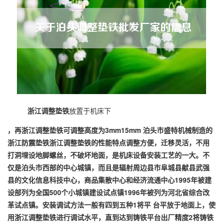
浙江调整垫铁
放置于机床下
，再
浙江调整垫铁
可调整高度为3mm15mm 泊头市盛特机械制造的
浙江防震垫铁
浙江调整垫铁
的性能特点调整方便，迁移灵活，不用
打洞埋设地脚螺丝，不破坏地面，是机床设备安装工艺的一大。不
仅是泊头市西部的中心城镇，而且是辐射周边县市阜城县献县武强
县的文化信息科技中心，商品集散中心和经济流通中心1995年被建
设部列为全国500个小城镇建设试点镇1996年被列为河北省综合改
革试点镇。安装调试方法一般有四到五种1将平 台平放于地面上，使
用
浙江调整垫铁
进行调试水平，直到达到铸铁平台出厂精度2将铸铁