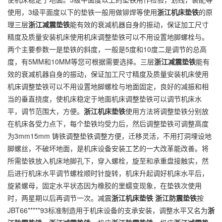
使用，3级平面度以下的垫铁一般用做铆焊等使用
浙江机床垫铁
的原
理三层
浙江减震垫铁
能有效的衰减机器自身的振动，保证加工尺寸
精度及质量安装机床使用机床调整垫铁可以不用设置地脚螺栓与。
两个主要参数一是垫铁的斜度，一般是5度和10度二是调节的总高
度，有5MM和10MM等您可根据需要选择。三层
浙江减震垫铁
能有
效的衰减机器自身的振动，保证加工尺寸精度及质量安装机床使用
机床调整垫铁可以不用设置地脚螺栓与地面固定，良好的减振和相
当的垂直挠度，使机床稳定于地面机床调整垫铁可以调节机床水
平，调节范围大，方便。
浙江机床垫铁
使用方法将调整垫铁分别放
在机床各受力点下，每个垫铁均受力后，然后调整垫铁可调整高度
为3mm15mm 铸铁调整垫铁调整方便，迁移灵活，不用打洞埋设地
脚螺丝，不破坏地面，是机床设备安装工艺的一大改革能改善。将
所需垫铁放入机床地脚孔下，穿入螺栓，旋至和承重盘接触实，然
后进行机床水平调节螺栓顺时针旋转，机床升起调好机床水平后，
旋紧螺母，固定水平状态因为橡胶的里蠕变现象，在垫铁次使用
时，两星期以后再调节一次。减震
浙江机床垫铁
浙江防震垫铁
按
JBT66*****93标准制造用于机床设备的支承安装，调整水平又名为
浙