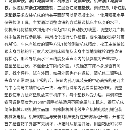
江防震垫铁
，
浙江减震垫铁
，机床
浙江防震垫铁
，机床
浙江减震垫
铁
，数控机床
浙江减震垫铁
，三层
浙江防震垫铁
，调整垫铁 1
浙江机
床垫铁
要求安装机床的地甚平面即可以是混凝土的。1使用精密水平
仪等检测工具，主要通过调整垫铁的方式精调机床主床身的水平，
使机床几何精度达到允许公差范围2对自动换刀装置，调整好刀库机
械手位置行程参数等，再用指令进行动作检查，要求准确无误3对带
有APC。车床有锥度的调整方法1检验测量机床精度，校正主轴轴线
跟床身导轨的平行度若发现机床四角及床身中部地脚螺栓调整垫铁
有松动，那么导轨面水平直线度及垂直面内的倾斜度将严重超标，
甚至呈扭曲状，不但会让车削的外圆。1先确定车床本身是否有问
题，找个棒料，试车外圆，如果外圆也存在退拔，请机修工调整床
头直至正常2机床正常的话，保证内孔刀具装夹的中心高指的是刀尖
的中心高与主轴中心高一致，再进行试车内孔看看情况如果。调整
垫铁使用方法将垫铁放置于机床下，每个垫铁均受力后，再调整垫
铁可调整高度为315mm调整垫铁适用范围金属加工机床，锻压机床
纺织机械印刷机械食品加工机橡胶机械电线生产机械电缆机械包装
机械发电机。机床的搬运与安装1机床更好在安装场地开箱，开箱前
首先检查箱子外部有无损坏，拆箱时从顶层开始，侧面箱板可以整