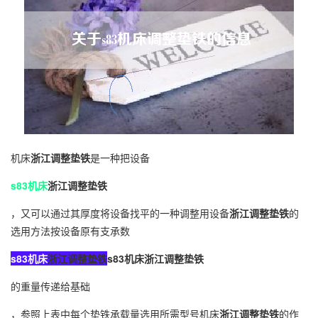
机床
浙江调整垫铁
是一种把设备
s83机床
浙江调整垫铁
，又可以通过其厚度将设备找平的一种调整用设备
浙江调整垫铁
的
选用方法按设备原有支承数
s83机床
浙江调整垫铁
s83机床
浙江调整垫铁
的重量传递给基础
，参照上表中每个垫铁承载量选用所需型号机床
浙江调整垫铁
的作