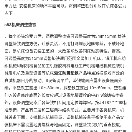
用方法1安装机床的地基平面可以。将调整垫铁分别放在机床各受力
点下
s83机床调整垫铁
，每个垫铁均受力后，然后调整垫铁可调整高度为3mm15mm 铸铁
调整垫铁调整方便，迁移灵活，不用打洞埋设地脚螺丝，不破坏地
面，是机床设备安装工艺的一大改革能改善同床动态特性，提高。
可调整高度为315mm调整垫铁适用范围金属加工机床，锻压机床纺
织机械印刷机械食品加工机橡胶机械电线生产机械电缆机械包装机
械发电机及重型设备等机床
浙江防震垫铁
产品特点减振橡胶有效的
衰减机器自身的振动。8设备调平后，垫铁端面应露出设备底面外
缘，平垫铁宜露出 10～30mm，斜垫铁宜露出 10～50mm，垫铁组
伸入设备底座底面的长度应超过设备地脚螺栓的中心 9除铸铁垫铁
外，设备调整完毕后各垫铁相互间用定位焊焊牢。按JBT87*****98标
准制造，产品有二层和三层两种结构形式，主要用于各类机床，机
械设备下面，支撑机床机械重量，调整机械设备平衡使用本产品安
装机床不需设置地脚螺栓与地面固定，调整垫铁良好的垂直挠度，
使机床稳定于地面。3级平面度以上的垫铁用作检验，划线，装配等