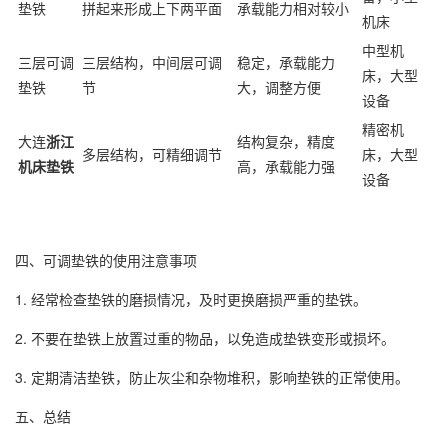
垫铁
拼起来形成上下两平面
承载能力相对较小
机床
中型机
三层可调
三层结构，中间层可调
稳定，承载能力
床，大型
垫铁
节
大，调整方便
设备
精密机
大连
浙江
结构复杂，精度
多层结构，可精细调节
床，大型
机床垫铁
高，承载能力强
设备
四、可调垫铁的使用注意事项
1. 经常检查垫铁的磨损情况，及时更换磨损严重的垫铁。
2. 不要在垫铁上放置过重的物品，以免造成垫铁变形或损坏。
3. 定期清洁垫铁，防止灰尘和杂物堆积，影响垫铁的正常使用。
五、总结